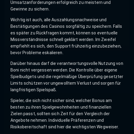
Umsatzanforderungen erfolgreich zu meistern und
Gewinne zu sichern.
Wichtig ist auch, alle Auszahlungsnachweise und
Bestätigungen des Casinos sorgfältig zu speichern. Falls
es später zu Rückfragen kommt, können so eventuelle
Missverständnisse schnell geklärt werden. Im Zweifel
empfiehlt es sich, den Support frühzeitig einzubeziehen,
bevor Probleme eskalieren.
Darüber hinaus darf die verantwortungsvolle Nutzung von
Boni nicht vergessen werden. Die Kontrolle über eigene
Spielbudgets und die regelmäßige Überprüfung gesetzter
Limits schützen vor ungewolltem Verlust und sorgen für
langfristigen Spielspaß.
Spieler, die sich nicht sicher sind, welcher Bonus am
besten zu ihren Spielgewohnheiten und finanziellen
Zielen passt, sollten sich Zeit für den Vergleich der
Angebote nehmen. Individuelle Präferenzen und
Risikobereitschaft sind hier die wichtigsten Wegweiser.