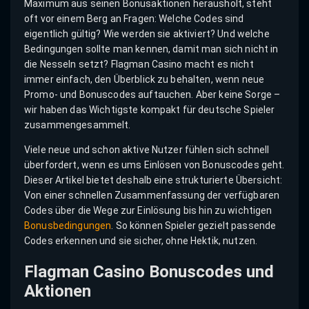
Maximum aus seinen Bonusaktionen herausholt, steht
oft vor einem Berg an Fragen: Welche Codes sind
eigentlich gültig? Wie werden sie aktiviert? Und welche
Bedingungen sollte man kennen, damit man sich nicht in
die Nesseln setzt? Flagman Casino macht es nicht
immer einfach, den Überblick zu behalten, wenn neue
Promo- und Bonuscodes auftauchen. Aber keine Sorge –
wir haben das Wichtigste kompakt für deutsche Spieler
zusammengesammelt.
Viele neue und schon aktive Nutzer fühlen sich schnell
überfordert, wenn es ums Einlösen von Bonuscodes geht.
Dieser Artikel bietet deshalb eine strukturierte Übersicht:
Von einer schnellen Zusammenfassung der verfügbaren
Codes über die Wege zur Einlösung bis hin zu wichtigen
Bonusbedingungen
. So können Spieler gezielt passende
Codes erkennen und sie sicher, ohne Hektik, nutzen.
Flagman Casino Bonuscodes und
Aktionen