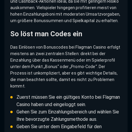
und Cashback-Aktionen ideal, da sie mit geringem Risiko
auskommen. Vielspieler hingegen profitieren meist von
hohen Einzahlungsboni mit moderaten Umsatzvorgaben,
um größere Bonussummen und Spielkapital zu erhalten.
So löst man Codes ein
Das Einlösen von Bonuscodes bei Flagman Casino erfolgt
meistens an zwei zentralen Stellen: direkt bei der
Einzahlung über das Kassenmenü oder im Spielerprofil
unter dem Punkt „Bonus“ oder „Promo-Code“. Der
Prozess ist unkompliziert, aber es gibt wichtige Details,
die man beachten sollte, damit es nicht zu Problemen
kommt.
Zuerst müssen Sie ein gültiges Konto bei Flagman
Casino haben und eingeloggt sein.
Gehen Sie zum Einzahlungsbereich und wählen Sie
Ihre bevorzugte Zahlungsmethode aus.
Geben Sie unter dem Eingabefeld für den