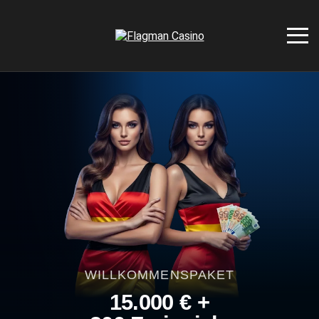
WILLKOMMENSPAKET
15.000 € +