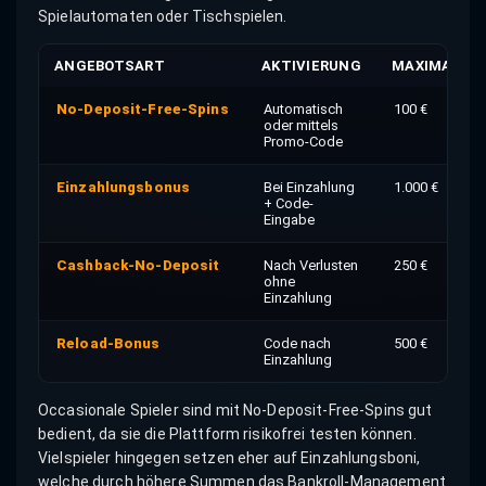
Spielautomaten oder Tischspielen.
ANGEBOTSART
AKTIVIERUNG
MAXIMALER 
No-Deposit-Free-Spins
Automatisch
100 €
oder mittels
Promo-Code
Einzahlungsbonus
Bei Einzahlung
1.000 €
+ Code-
Eingabe
Cashback-No-Deposit
Nach Verlusten
250 €
ohne
Einzahlung
Reload-Bonus
Code nach
500 €
Einzahlung
Occasionale Spieler sind mit No-Deposit-Free-Spins gut
bedient, da sie die Plattform risikofrei testen können.
Vielspieler hingegen setzen eher auf Einzahlungsboni,
welche durch höhere Summen das Bankroll-Management