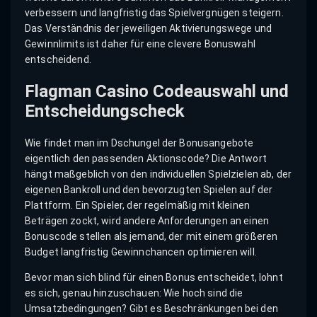
verbessern und langfristig das Spielvergnügen steigern.
Das Verständnis der jeweiligen Aktivierungswege und
Gewinnlimits ist daher für eine clevere Bonuswahl
entscheidend.
Flagman Casino Codeauswahl und
Entscheidungscheck
Wie findet man im Dschungel der Bonusangebote
eigentlich den passenden Aktionscode? Die Antwort
hängt maßgeblich von den individuellen Spielzielen ab, der
eigenen Bankroll und den bevorzugten Spielen auf der
Plattform. Ein Spieler, der regelmäßig mit kleinen
Beträgen zockt, wird andere Anforderungen an einen
Bonuscode stellen als jemand, der mit einem größeren
Budget langfristig Gewinnchancen optimieren will.
Bevor man sich blind für einen Bonus entscheidet, lohnt
es sich, genau hinzuschauen: Wie hoch sind die
Umsatzbedingungen? Gibt es Beschränkungen bei den