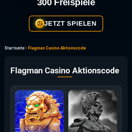
300 Freispiele
JETZT SPIELEN
Startseite
Flagman Casino Aktionscode
Flagman Casino Aktionscode