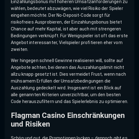
Einzahlungsbonus mit höheren Umsatzanforderungen zu
wählen, bedeutet abzuwägen, wie viel Risiko der Spieler
eingehen möchte. Der No-Deposit-Code sorgt für
risikofreies Ausprobieren, der Einzahlungsbonus bietet
Chance auf mehr Kapital, ist aber auch mit strengeren
Bedingungen verknüpft. Für Wenigspieler ist oft das erste
Angebot interessanter, Vielspieler profitieren eher vom
zweiten.
Wer hingegen schnell Gewinne realisieren will, sollte auf
Angebote achten, bei denen das Auszahlungslimit nicht
allzu knapp gesetzt ist. Dies vermeidet Frust, wenn nach
mühsamem Erfüllen der Umsatzbedingungen die
Auszahlung gedeckelt wird. Insgesamt ist ein Blick auf
alle genannten Kriterien unverzichtbar, um den besten
Code herauszufiltern und das Spielerlebnis zu optimieren.
Flagman Casino Einschränkungen
und Risiken
Schön und gut, die Promotionen locken – dennoch gibt es