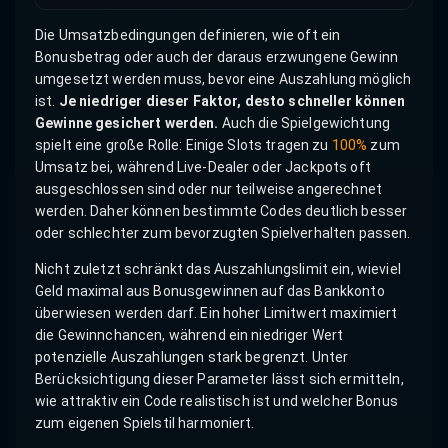
Die Umsatzbedingungen definieren, wie oft ein
Bonusbetrag oder auch der daraus erzwungene Gewinn
umgesetzt werden muss, bevor eine Auszahlung möglich
ist.
Je niedriger dieser Faktor, desto schneller können
Gewinne gesichert werden.
Auch die Spielgewichtung
spielt eine große Rolle: Einige Slots tragen zu
100%
zum
Umsatz bei, während Live-Dealer oder Jackpots oft
ausgeschlossen sind oder nur teilweise angerechnet
werden. Daher können bestimmte Codes deutlich besser
oder schlechter zum bevorzugten Spielverhalten passen.
Nicht zuletzt schränkt das Auszahlungslimit ein, wieviel
Geld maximal aus Bonusgewinnen auf das Bankkonto
überwiesen werden darf. Ein hoher Limitwert maximiert
die Gewinnchancen, während ein niedriger Wert
potenzielle Auszahlungen stark begrenzt. Unter
Berücksichtigung dieser Parameter lässt sich ermitteln,
wie attraktiv ein Code realistisch ist und welcher Bonus
zum eigenen Spielstil harmoniert.