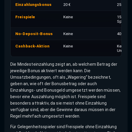
Einzahlungsbonus
20 €
25x Bonu
Freispiele
Keine
15x Gewi
Spins
No-Deposit-Bonus
Keine
40x Bon
Cashback
-Aktion
Keine
Keine
Umsatzb
Die Mindesteinzahlung zeigt an, ab welchem Betrag der
jeweilige Bonus aktiviert werden kann. Die
Umsatzbedingungen, oft als „Wagering“ bezeichnet,
geben an, wie oft der Bonusbetrag oder auch
Einzahlungs- und Bonusgeld umgesetzt werden müssen,
bevor eine Auszahlung möglich ist. Freispiele sind
besonders attraktiv, da sie meist ohne Einzahlung
verfügbar sind, aber die Gewinne daraus müssen in der
Regel mehrfach umgesetzt werden.
Für Gelegenheitsspieler sind Freispiele ohne Einzahlung