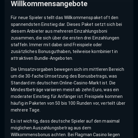
Willkommensangebote
Für neue Spieler stellt das Willkommenspaket oft den
spannendsten Einstieg dar. Dieses Paket setzt sich bei
diesem Anbieter aus mehreren Einzahlungsboni
zusammen, die sich über die ersten drei Einzahlungen
staffeln. Immer mit dabei sind Freispiele oder
zusätzliches Bonusguthaben, teilweise kombiniert in
attraktiven Bundle-Angeboten.
Die Umsatzvorgaben bewegen sich im mittleren Bereich
um die 30-fache Umsetzung des Bonusbetrags, was
Standard im deutschen Online-Casino-Markt ist. Die
Mindestbeträge variieren meist ab zehn Euro, was ein
moderater Einstieg für Anfänger ist. Freispiele kommen
häufig in Paketen von 50 bis 100 Runden vor, verteilt über
mehrere Tage.
Es ist wichtig, dass deutsche Spieler auf den maximal
möglichen Auszahlungsbetrag aus dem
Willkommensbonus achten. Bei Flagman Casino liegen