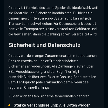
Giropay ist für viele deutsche Spieler die ideale Wahl, weil
sie Kontrolle und Sicherheit kombinieren. Du bleibst in
deinem gewohnten Banking-System und kannst jede
Transaktion nachvollziehen. Für Casinospieler bedeutet
das: volle Transparenz, keine versteckten Gebühren und
die Gewissheit, dass die Zahlung sofort verarbeitet wird.
Sicherheit und Datenschutz
Giropay wurde in enger Zusammenarbeit mit deutschen
Banken entwickelt und erfüllt daher höchste
Sicherheitsanforderungen. Alle Zahlungen laufen über
SSL-Verschlüsselung, und der Zugriff erfolgt
ausschließlich über zertifizierte Banking-Schnittstellen.
Damit entspricht jede Transaktion dem Niveau des
regulären Online-Bankings.
Zu den wichtigsten Sicherheitsmerkmalen gehören:
Starke Verschlüsselung:
Alle Daten werden