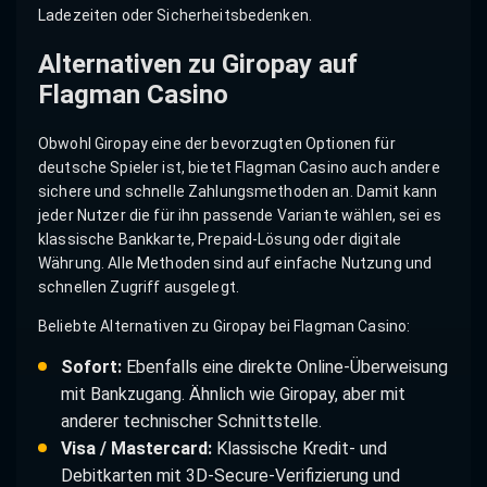
Ladezeiten oder Sicherheitsbedenken.
Alternativen zu Giropay auf
Flagman Casino
Obwohl Giropay eine der bevorzugten Optionen für
deutsche Spieler ist, bietet Flagman Casino auch andere
sichere und schnelle Zahlungsmethoden an. Damit kann
jeder Nutzer die für ihn passende Variante wählen, sei es
klassische Bankkarte, Prepaid-Lösung oder digitale
Währung. Alle Methoden sind auf einfache Nutzung und
schnellen Zugriff ausgelegt.
Beliebte Alternativen zu Giropay bei Flagman Casino:
Sofort:
Ebenfalls eine direkte Online-Überweisung
mit Bankzugang. Ähnlich wie Giropay, aber mit
anderer technischer Schnittstelle.
Visa / Mastercard:
Klassische Kredit- und
Debitkarten mit 3D-Secure-Verifizierung und