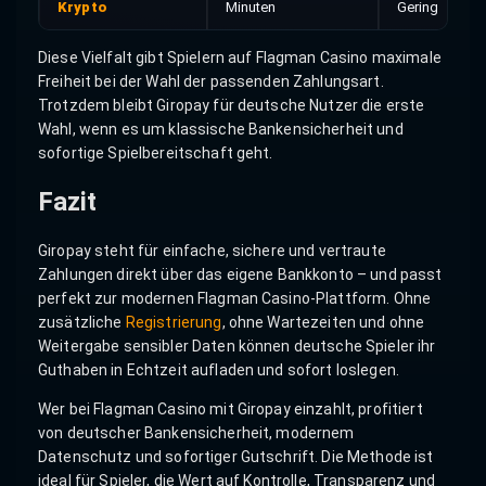
Krypto
Minuten
Gering
Diese Vielfalt gibt Spielern auf Flagman Casino maximale
Freiheit bei der Wahl der passenden Zahlungsart.
Trotzdem bleibt Giropay für deutsche Nutzer die erste
Wahl, wenn es um klassische Bankensicherheit und
sofortige Spielbereitschaft geht.
Fazit
Giropay steht für einfache, sichere und vertraute
Zahlungen direkt über das eigene Bankkonto – und passt
perfekt zur modernen Flagman Casino-Plattform. Ohne
zusätzliche
Registrierung
, ohne Wartezeiten und ohne
Weitergabe sensibler Daten können deutsche Spieler ihr
Guthaben in Echtzeit aufladen und sofort loslegen.
Wer bei Flagman Casino mit Giropay einzahlt, profitiert
von deutscher Bankensicherheit, modernem
Datenschutz und sofortiger Gutschrift. Die Methode ist
ideal für Spieler, die Wert auf Kontrolle, Transparenz und