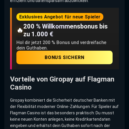
effizient und datensparsam abzuwickeln.
Exklusives Angebot für neue Spieler
200 % Willkommensbonus bis
🔥
zu 1.000 €
Hol dir jetzt 200 % Bonus und verdreifache
dein Guthaben.
BONUS SICHERN
Vorteile von Giropay auf Flagman
Casino
Giropay kombiniert die Sicherheit deutscher Banken mit
der Flexibilität moderner Online-Zahlungen. Für Spieler auf
Flagman Casino ist das besonders praktisch: Du musst
keine neuen Konten anlegen, keine Kreditkartendaten
eingeben und erhältst dein Guthaben sofort nach der