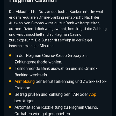
Der Ablauf ist für Nutzer deutscher Banken intuitiv, weil
er dem regulären Online-Banking entspricht. Nach der
Auswahl von Giropay wirst du zur Bank weitergeleitet,
authentifizierst dich wie gewohnt, bestätigst die Zahlung
und wirst anschließend zu Flagman Casino
zurückgeführt. Die Gutschrift erfolgt in der Regel
innerhalb weniger Minuten.
In der Flagman Casino-Kasse Giropay als
Zahlungsmethode wählen.
Teilnehmende Bank auswählen und ins Online-
Banking wechseln.
Anmeldung
per Benutzerkennung und Zwei-Faktor-
Freigabe.
Betrag prüfen und Zahlung per TAN oder
App
bestätigen.
Automatische Rückleitung zu Flagman Casino,
Guthaben wird gutgeschrieben.