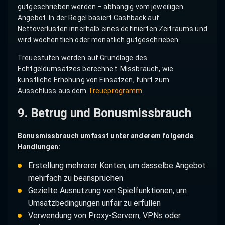
gutgeschrieben werden – abhängig vom jeweiligen
Angebot. In der Regel basiert Cashback auf
Nettoverlusten innerhalb eines definierten Zeitraums und
wird wöchentlich oder monatlich gutgeschrieben.
Treuestufen werden auf Grundlage des
Echtgeldumsatzes berechnet. Missbrauch, wie
künstliche Erhöhung von Einsätzen, führt zum
Ausschluss aus dem
Treueprogramm
.
9. Betrug und Bonusmissbrauch
Bonusmissbrauch umfasst unter anderem folgende
Handlungen:
Erstellung mehrerer Konten, um dasselbe Angebot
mehrfach zu beanspruchen
Gezielte Ausnutzung von Spielfunktionen, um
Umsatzbedingungen unfair zu erfüllen
Verwendung von Proxy-Servern, VPNs oder