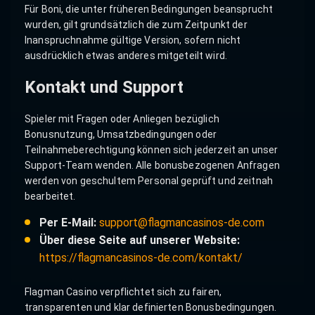
Für Boni, die unter früheren Bedingungen beansprucht
wurden, gilt grundsätzlich die zum Zeitpunkt der
Inanspruchnahme gültige Version, sofern nicht
ausdrücklich etwas anderes mitgeteilt wird.
Kontakt und Support
Spieler mit Fragen oder Anliegen bezüglich
Bonusnutzung, Umsatzbedingungen oder
Teilnahmeberechtigung können sich jederzeit an unser
Support-Team wenden. Alle bonusbezogenen Anfragen
werden von geschultem Personal geprüft und zeitnah
bearbeitet.
Per E-Mail:
support@flagmancasinos-de.com
Über diese Seite auf unserer Website:
https://flagmancasinos-de.com/kontakt/
Flagman Casino verpflichtet sich zu fairen,
transparenten und klar definierten Bonusbedingungen.