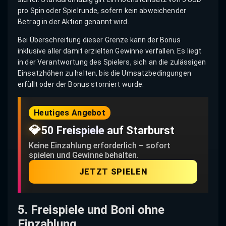
pro Spin oder Spielrunde, sofern kein abweichender
Betrag in der Aktion genannt wird.
Bei Überschreitung dieser Grenze kann der Bonus
inklusive aller damit erzielten Gewinne verfallen. Es liegt
in der Verantwortung des Spielers, sich an die zulässigen
Einsatzhöhen zu halten, bis die Umsatzbedingungen
erfüllt oder der Bonus storniert wurde.
Heutiges Angebot
💎
50 Freispiele auf Starburst
Keine Einzahlung erforderlich – sofort
spielen und Gewinne behalten.
JETZT SPIELEN
5. Freispiele und Boni ohne
Einzahlung