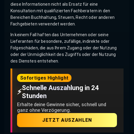
diese Informationen nicht als Ersatz für eine
Konsultation mit qualifizierten Fachberatern in den
Bereichen Buchhaltung, Steuern, Recht oder anderen
Fachgebieten verwendet werden.
In keinem Fall haften das Unternehmen oder seine
Lieferanten für besondere, zufällige, indirekte oder
Folgeschäden, die aus Ihrem Zugang oder der Nutzung
oder der Unmöglichkeit des Zugriffs oder der Nutzung
des Dienstes entstehen.
Sofortiges Highlight
Schnelle Auszahlung in 24
⚡
Stunden
Erhalte deine Gewinne sicher, schnell und
ganz ohne Verzögerung.
JETZT AUSZAHLEN