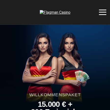
WILLKOMMENSPAKET
15.000 € +