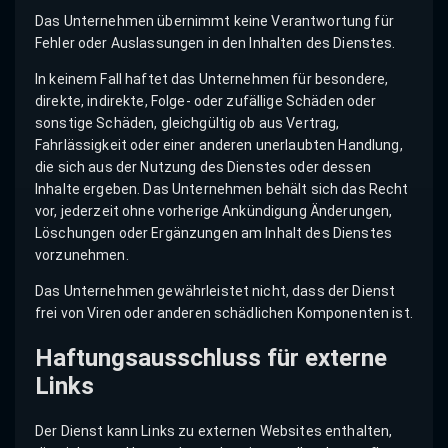
Das Unternehmen übernimmt keine Verantwortung für
Fehler oder Auslassungen in den Inhalten des Dienstes.
In keinem Fall haftet das Unternehmen für besondere,
direkte, indirekte, Folge- oder zufällige Schäden oder
sonstige Schäden, gleichgültig ob aus Vertrag,
Fahrlässigkeit oder einer anderen unerlaubten Handlung,
die sich aus der Nutzung des Dienstes oder dessen
Inhalte ergeben. Das Unternehmen behält sich das Recht
vor, jederzeit ohne vorherige Ankündigung Änderungen,
Löschungen oder Ergänzungen am Inhalt des Dienstes
vorzunehmen.
Das Unternehmen gewährleistet nicht, dass der Dienst
frei von Viren oder anderen schädlichen Komponenten ist.
Haftungsausschluss für externe
Links
Der Dienst kann Links zu externen Websites enthalten,