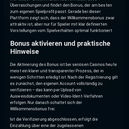
Überraschungen und findet den Bonus, der am besten
zum eigenen Spielprofil passt. Gerade bei dieser
Plattform zeigt sich, dass der Willkommensbonus zwar
attraktiv ist, aber nur für Spieler mit klar definierten
Vorstellungen vom Spielverhalten optimal funktioniert.
Bonus aktivieren und praktische
Hinweise
Die Aktivierung des Bonus ist bei seriösen Casinos heute
meist ein klarer und transparenter Prozess, der in
wenigen Schritten erledigt ist. Nach der Registrierung gilt
es zunächst, den eigenen Account vollständig zu
verifizieren – das kann per Upload von
Ausweisdokumenten oder Video-Ident-Verfahren
erfolgen. Nur danach schaltet sich der
Willkommensbonus frei.
Ist die Verifizierung abgeschlossen, erfolgt die
Einzahlung über eine der zugelassenen