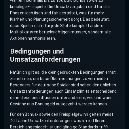
warten nochmals bis zu 100 Euro Bonus sowie 25
knackige Freispiele. Die Umsatzvorgaben sind für alle
Phasen identisch und fair gestaltet, was für mehr
Klarheit und Planungssicherheit sorgt. Das bedeutet,
dass Spieler nicht für jede Stufe komplett andere
Multiplikatoren berücksichtigen müssen, sondern alle
Aktionen harmonisieren.
Bedingungen und
Umsatzanforderungen
Natürlich gilt es, die klein gedruckten Bedingungen ernst
zu nehmen, um böse Überraschungen zu vermeiden.
Besonders für deutsche Spieler sind neben den üblichen
Umsatzanforderungen auch Einsatzlimits entscheidend,
denn diese beeinflussen unter anderem, wie und wann
Gewinne aus Bonusgeld ausgezahlt werden können.
Für den Bonus- sowie den Freispielgewinn gelten meist
40-fache Umsatzanforderungen, was im mittleren
Bereich angesiedelt ist und gängige Standards trifft.