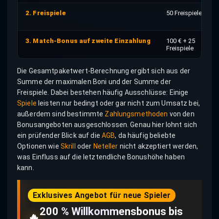
2. Freispiele
50 Freispiele
3. Match-Bonus auf zweite Einzahlung
100 € + 25
Freispiele
Die Gesamtpaketwert-Berechnung ergibt sich aus der
Summe der maximalen Boni und der Summe der
Freispiele. Dabei bestehen häufig Ausschlüsse: Einige
Spiele
leisten nur bedingt oder gar nicht zum Umsatz bei,
außerdem sind bestimmte
Zahlungsmethoden
von den
Bonusangeboten ausgeschlossen. Genau hier lohnt sich
ein prüfender Blick auf die
AGB
, da häufig beliebte
Optionen wie
Skrill
oder
Neteller
nicht akzeptiert werden,
was Einfluss auf die letztendliche Bonushöhe haben
kann.
Exklusives Angebot für neue Spieler
200 % Willkommensbonus bis
🔥