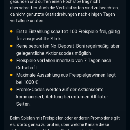
gebunden und dürfen einen Höchstbetrag nicht
überschreiten. Auch die Verfallsfristen sind zu beachten,
da nicht genutzte Gratisdrehungen nach einigen Tagen
verfallen könnten.
Erste Einzahlung schaltet 100 Freispiele frei, gültig
für ausgewählte Slots.
Keine separaten No-Deposit-Boni regelmäßig, aber
gelegentliche Aktionscodes möglich.
Freispiele verfallen innerhalb von 7 Tagen nach
Gutschrift.
Maximale Auszahlung aus Freispielgewinnen liegt
bei 1000 €.
Promo-Codes werden auf der Aktionsseite
kommuniziert, Achtung bei externen Affiliate-
Seiten.
Beim Spielen mit Freispielen oder anderen Promotions gilt
es, stets genau zu prüfen, über welche Kanäle diese