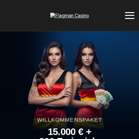
WILLKOMMENSPAKET
15.000 € +