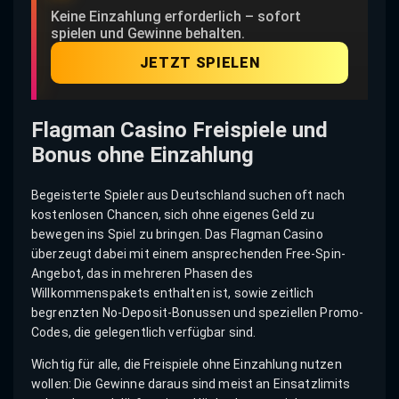
Keine Einzahlung erforderlich – sofort
spielen und Gewinne behalten.
JETZT SPIELEN
Flagman Casino Freispiele und
Bonus ohne Einzahlung
Begeisterte Spieler aus Deutschland suchen oft nach
kostenlosen Chancen, sich ohne eigenes Geld zu
bewegen ins Spiel zu bringen. Das Flagman Casino
überzeugt dabei mit einem ansprechenden Free-Spin-
Angebot, das in mehreren Phasen des
Willkommenspakets enthalten ist, sowie zeitlich
begrenzten No-Deposit-Bonussen und speziellen Promo-
Codes, die gelegentlich verfügbar sind.
Wichtig für alle, die Freispiele ohne Einzahlung nutzen
wollen: Die Gewinne daraus sind meist an Einsatzlimits