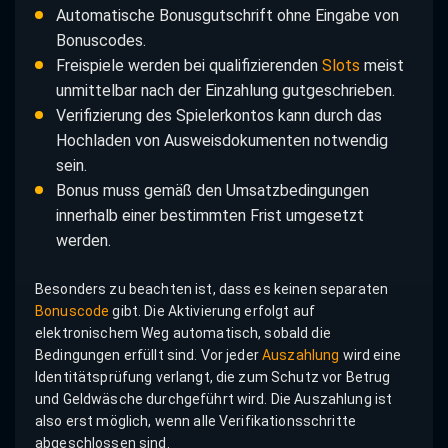
Automatische Bonusgutschrift ohne Eingabe von
Bonuscodes.
Freispiele werden bei qualifizierenden
Slots
meist
unmittelbar nach der Einzahlung gutgeschrieben.
Verifizierung des Spielerkontos kann durch das
Hochladen von Ausweisdokumenten notwendig
sein.
Bonus muss gemäß den Umsatzbedingungen
innerhalb einer bestimmten Frist umgesetzt
werden.
Besonders zu beachten ist, dass es keinen separaten
Bonuscode
gibt. Die Aktivierung erfolgt auf
elektronischem Weg automatisch, sobald die
Bedingungen erfüllt sind. Vor jeder
Auszahlung
wird eine
Identitätsprüfung verlangt, die zum Schutz vor Betrug
und Geldwäsche durchgeführt wird. Die Auszahlung ist
also erst möglich, wenn alle Verifikationsschritte
abgeschlossen sind.