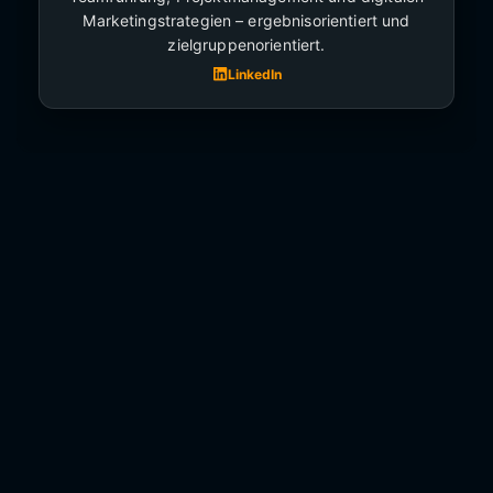
Marketingstrategien – ergebnisorientiert und
zielgruppenorientiert.
LinkedIn