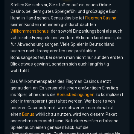
Stellen Sie sich vor, Sie stoßen auf ein neues Online-
Casino, bei dem gutes Spielgefühl und großzügige Boni
Hand in Hand gehen. Genau das bietet
Flagman Casino
seinen Kunden mit einem gut durchdachten
Willkommensbonus
, der sowohl Einzahlungsboni als auch
zahlreiche Freispiele und weitere Aktionen kombiniert, die
für Abwechslung sorgen. Viele Spieler in Deutschland
suchen nach transparenten und profitablen
Bonusangeboten, bei denen man nicht nur auf den ersten
Blick etwas gewinnt, sondern sich auch langfristig
wohlfühlt.
Das Willkommenspaket des Flagman Casinos setzt
genau dort an: Es verspricht einen großartigen Einstieg
ins Spiel, ohne dass die
Bonusbedingungen
zu kompliziert
oder intransparent gestaltet werden. Wer bereits von
anderen Casinos kennt, wie schwer es manchmal ist,
einen
Bonus
wirklich zu nutzen, wird von diesem Paket
angenehm überrascht sein. Natürlich werfen erfahrene
Spieler auch einen genauen Blick auf die