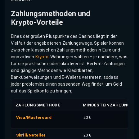
Zahlungsmethoden und
Krypto‑Vorteile
Eines der großen Pluspunkte des Casinos liegt in der
Vielfalt der angebotenen Zahlungswege. Spieler können
zwischen klassischen Zahlungsmethoden in Euro und
innovativen
Krypto
-Währungen wählen – je nachdem, was
für sie praktischer oder lukrativer ist. Bei Fiat-Zahlungen
sind gängige Methoden wie Kreditkarten,
Banküberweisungen und E-Wallets vertreten, sodass
jeder problemlos einen passenden Weg findet, um Geld
auf das Spielkonto zu bringen.
ZAHLUNGSMETHODE
MINDESTEINZAHLUNG
Visa
/Mastercard
20 €
Skrill/Neteller
20 €