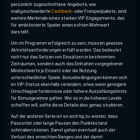
persönlich zugeschnittene Angebote, wie
maßgeschneiderte
Cashback
- oder Freispielpakete, sind
weitere Merkmale eines starken VIP-Engagements, das
für ambitionierte Spieler einen echten Mehrwert
darstellt.
Um im Programm erfolgreich zu sein, müssen gewisse
Aktivitätsanforderungen erfüllt werden. Das bedeutet
nicht nur das Setzen von Einsätzen in bestimmten
Zeiträumen, sondern auch das Einhalten vorgegebener
Mindestwerte je Einsatz oder die Nutzung
unterschiedlicher Spiele. Bonusbedingungen können sich
im VIP-Status ebenfalls verändern, etwa wenn geringere
Umschlagserfordernisse oder höhere Auszahlungslimits
für Bonusgewinne gelten. Wer es in die höheren Levels
schaffen will, sollte diese Details also genau studieren.
Auf der anderen Seite ist es wichtig zu wissen, dass
Passivität oder lange Pausen den Punktestand
schmälern können. Damit gehen eventuell auch der
Verlust des erreichten Ranges und der damit