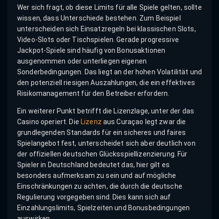
Wer sich fragt, ob diese Limits für alle Spiele gelten, sollte
wissen, dass Unterschiede bestehen. Zum Beispiel
unterscheiden sich Einsatzregeln bei klassischen Slots,
Video-Slots oder Tischspielen. Gerade progressive
Jackpot-Spiele sind häufig von Bonusaktionen
ausgenommen oder unterliegen eigenen
Sonderbedingungen. Das liegt an der hohen Volatilität und
den potenziell riesigen Auszahlungen, die ein effektives
Risikomanagement für den Betreiber erfordern.
Ein weiterer Punkt betrifft die Lizenzlage, unter der das
Casino operiert. Die
Lizenz
aus Curaçao legt zwar die
grundlegenden Standards für ein sicheres und faires
Spielangebot fest, unterscheidet sich aber deutlich von
der offiziellen deutschen Glücksspiellizenzierung. Für
Spieler in Deutschland bedeutet das, hier gilt es
besonders aufmerksam zu sein und auf mögliche
Einschränkungen zu achten, die durch die deutsche
Regulierung vorgegeben sind. Dies kann sich auf
Einzahlungslimits, Spielzeiten und Bonusbedingungen
auswirken.