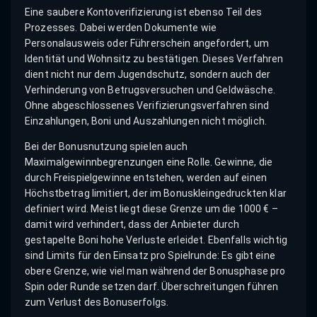
Eine saubere Kontoverifizierung ist ebenso Teil des
Prozesses. Dabei werden Dokumente wie
Personalausweis oder Führerschein angefordert, um
Identität und Wohnsitz zu bestätigen. Dieses Verfahren
dient nicht nur dem Jugendschutz, sondern auch der
Verhinderung von Betrugsversuchen und Geldwäsche.
Ohne abgeschlossenes Verifizierungsverfahren sind
Einzahlungen, Boni und Auszahlungen nicht möglich.
Bei der Bonusnutzung spielen auch
Maximalgewinnbegrenzungen eine Rolle. Gewinne, die
durch Freispielgewinne entstehen, werden auf einen
Höchstbetrag limitiert, der im Bonuskleingedruckten klar
definiert wird. Meist liegt diese Grenze um die 1000 € –
damit wird verhindert, dass der Anbieter durch
gestapelte Boni hohe Verluste erleidet. Ebenfalls wichtig
sind Limits für den Einsatz pro Spielrunde: Es gibt eine
obere Grenze, wie viel man während der Bonusphase pro
Spin oder Runde setzen darf. Überschreitungen führen
zum Verlust des Bonuserfolgs.