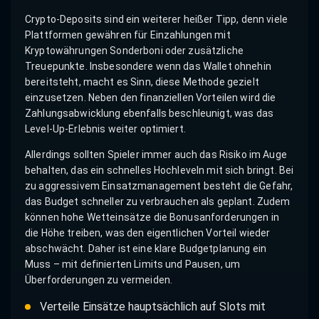
Crypto-Deposits sind ein weiterer heißer Tipp, denn viele
Plattformen gewähren für Einzahlungen mit
Kryptowährungen Sonderboni oder zusätzliche
Treuepunkte. Insbesondere wenn das Wallet ohnehin
bereitsteht, macht es Sinn, diese Methode gezielt
einzusetzen. Neben den finanziellen Vorteilen wird die
Zahlungsabwicklung ebenfalls beschleunigt, was das
Level-Up-Erlebnis weiter optimiert.
Allerdings sollten Spieler immer auch das Risiko im Auge
behalten, das ein schnelles Hochleveln mit sich bringt. Bei
zu aggressivem Einsatzmanagement besteht die Gefahr,
das Budget schneller zu verbrauchen als geplant. Zudem
können hohe Wetteinsätze die Bonusanforderungen in
die Höhe treiben, was den eigentlichen Vorteil wieder
abschwächt. Daher ist eine klare Budgetplanung ein
Muss – mit definierten Limits und Pausen, um
Überforderungen zu vermeiden.
Verteile Einsätze hauptsächlich auf Slots mit