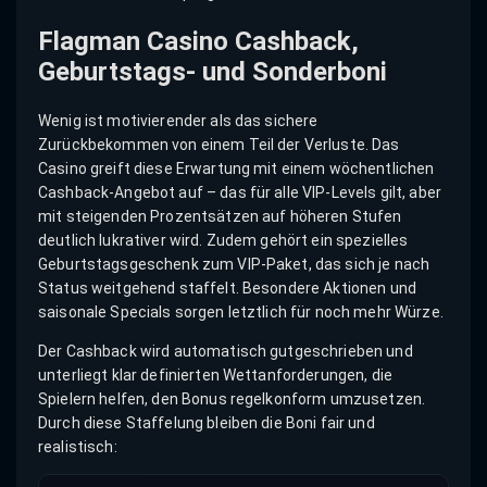
Flagman Casino Cashback,
Geburtstags- und Sonderboni
Wenig ist motivierender als das sichere
Zurückbekommen von einem Teil der Verluste. Das
Casino greift diese Erwartung mit einem wöchentlichen
Cashback-Angebot auf – das für alle VIP-Levels gilt, aber
mit steigenden Prozentsätzen auf höheren Stufen
deutlich lukrativer wird. Zudem gehört ein spezielles
Geburtstagsgeschenk zum VIP-Paket, das sich je nach
Status weitgehend staffelt. Besondere Aktionen und
saisonale Specials sorgen letztlich für noch mehr Würze.
Der Cashback wird automatisch gutgeschrieben und
unterliegt klar definierten Wettanforderungen, die
Spielern helfen, den Bonus regelkonform umzusetzen.
Durch diese Staffelung bleiben die Boni fair und
realistisch: