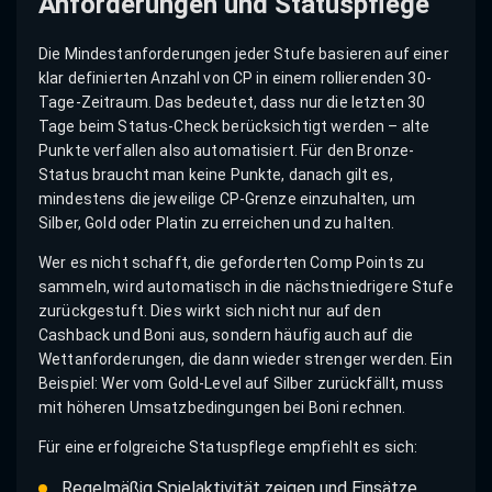
Anforderungen und Statuspflege
Die Mindestanforderungen jeder Stufe basieren auf einer
klar definierten Anzahl von CP in einem rollierenden 30-
Tage-Zeitraum. Das bedeutet, dass nur die letzten 30
Tage beim Status-Check berücksichtigt werden – alte
Punkte verfallen also automatisiert. Für den Bronze-
Status braucht man keine Punkte, danach gilt es,
mindestens die jeweilige CP-Grenze einzuhalten, um
Silber, Gold oder Platin zu erreichen und zu halten.
Wer es nicht schafft, die geforderten Comp Points zu
sammeln, wird automatisch in die nächstniedrigere Stufe
zurückgestuft. Dies wirkt sich nicht nur auf den
Cashback und Boni aus, sondern häufig auch auf die
Wettanforderungen, die dann wieder strenger werden. Ein
Beispiel: Wer vom Gold-Level auf Silber zurückfällt, muss
mit höheren Umsatzbedingungen bei Boni rechnen.
Für eine erfolgreiche Statuspflege empfiehlt es sich:
Regelmäßig Spielaktivität zeigen und Einsätze