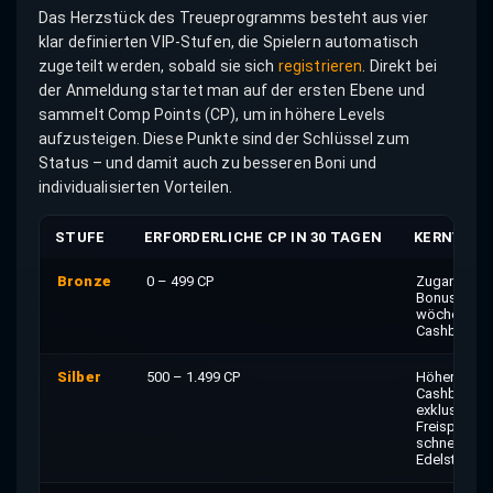
Das Herzstück des Treueprogramms besteht aus vier
klar definierten VIP-Stufen, die Spielern automatisch
zugeteilt werden, sobald sie sich
registrieren
. Direkt bei
der Anmeldung startet man auf der ersten Ebene und
sammelt Comp Points (CP), um in höhere Levels
aufzusteigen. Diese Punkte sind der Schlüssel zum
Status – und damit auch zu besseren Boni und
individualisierten Vorteilen.
STUFE
ERFORDERLICHE CP IN 30 TAGEN
KERNVORT
Bronze
0 – 499 CP
Zugang zu
Bonus Shop
wöchentlich
Cashback
Silber
500 – 1.499 CP
Höherer
Cashback,
exklusive
Freispiele,
schnellerer
Edelstein-E