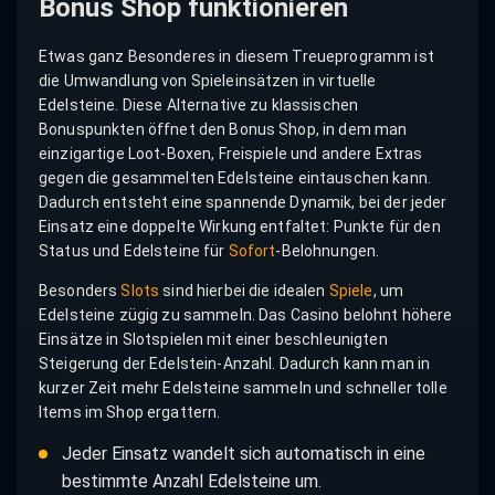
Bonus Shop funktionieren
Etwas ganz Besonderes in diesem Treueprogramm ist
die Umwandlung von Spieleinsätzen in virtuelle
Edelsteine. Diese Alternative zu klassischen
Bonuspunkten öffnet den Bonus Shop, in dem man
einzigartige Loot-Boxen, Freispiele und andere Extras
gegen die gesammelten Edelsteine eintauschen kann.
Dadurch entsteht eine spannende Dynamik, bei der jeder
Einsatz eine doppelte Wirkung entfaltet: Punkte für den
Status und Edelsteine für
Sofort
-Belohnungen.
Besonders
Slots
sind hierbei die idealen
Spiele
, um
Edelsteine zügig zu sammeln. Das Casino belohnt höhere
Einsätze in Slotspielen mit einer beschleunigten
Steigerung der Edelstein-Anzahl. Dadurch kann man in
kurzer Zeit mehr Edelsteine sammeln und schneller tolle
Items im Shop ergattern.
Jeder Einsatz wandelt sich automatisch in eine
bestimmte Anzahl Edelsteine um.