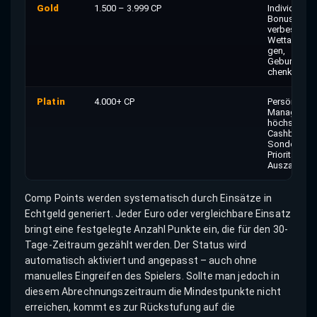
Gold
1.500 – 3.999 CP
Individuelle
Bonusangeb
verbesserte
Wettanford
gen,
Geburtstag
chenk
Platin
4.000+ CP
Persönlicher
Manager,
höchster
Cashback,
Sonderakti
Priorität bei
Auszahlung
Comp Points werden systematisch durch Einsätze in
Echtgeld generiert. Jeder Euro oder vergleichbare Einsatz
bringt eine festgelegte Anzahl Punkte ein, die für den 30-
Tage-Zeitraum gezählt werden. Der Status wird
automatisch aktiviert und angepasst – auch ohne
manuelles Eingreifen des Spielers. Sollte man jedoch in
diesem Abrechnungszeitraum die Mindestpunkte nicht
erreichen, kommt es zur Rückstufung auf die