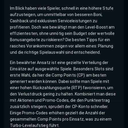
Im Blick haben viele Spieler, schnell in eine höhere Stufe
aufzusteigen, um unmittelbar von besseren Boni,
Cashback und exklusiven Serviceleistungen zu
profitieren. Doch wie bewältigt man den Level-Boost am
effizientesten, ohne unnötig sein Budget oder wertvolle
Bonusangebote zu riskieren? Die besten Tipps für ein
rasches Vorankommen zeigen vor allem eines: Planung
und die richtige Spielauswahl sind entscheidend.
Ein bewährter Ansatz ist eine gezielte Verteilung der
Einsätze auf ausgewählte Spiele. Besonders Slots sind
erste Wahl, da hier die Comp Points (CP) am besten
generiert werden können. Dabei sollte man Spiele mit
einer hohen Rückzahlungsquote (RTP) favorisieren, um
den Verlustdruck gering zu halten. Kombiniert man diese
mit Aktionen und Promo-Codes, die den Punkteertrag
zusätzlich steigern, sprudelt der CP-Konto schneller.
Einige Promo-Codes erhöhen gezielt die Anzahl der
gesammelten Comp Points pro Einsatz, was zu einem
Turbo-Levelaufstieg führt.