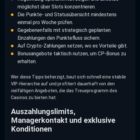
möglichst über Slots konzentrieren.
Die Punkte- und Statusübersicht mindestens
einmal pro Woche prüfen.
Gegebenenfalls mit strategisch geplanten
Einzahlungen den Punktefluss sichern.
Auf Crypto-Zahlungen setzen, wo es Vorteile gibt.
Bonusangebote taktisch nutzen, um CP-Bonus zu
erhalten.
Wer diese Tipps beherzigt, baut sich schnell eine stabile
VIP-Hierarchie auf und profitiert dauerhaft von den
vielfältigen Angeboten, die das Treueprogramm des
Casinos zu bieten hat.
Auszahlungslimits,
Managerkontakt und exklusive
Konditionen