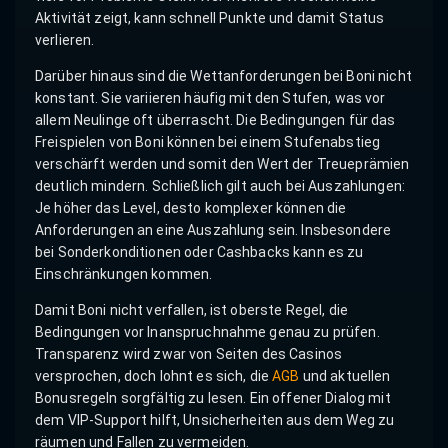
Aktivität zeigt, kann schnell Punkte und damit Status
verlieren.
Darüber hinaus sind die Wettanforderungen bei Boni nicht
konstant. Sie variieren häufig mit den Stufen, was vor
allem Neulinge oft überrascht. Die Bedingungen für das
Freispielen von Boni können bei einem Stufenabstieg
verschärft werden und somit den Wert der Treueprämien
deutlich mindern. Schließlich gilt auch bei Auszahlungen:
Je höher das Level, desto komplexer können die
Anforderungen an eine Auszahlung sein. Insbesondere
bei Sonderkonditionen oder Cashbacks kann es zu
Einschränkungen kommen.
Damit Boni nicht verfallen, ist oberste Regel, die
Bedingungen vor Inanspruchnahme genau zu prüfen.
Transparenz wird zwar von Seiten des Casinos
versprochen, doch lohnt es sich, die
AGB
und aktuellen
Bonusregeln sorgfältig zu lesen. Ein offener Dialog mit
dem VIP-Support hilft, Unsicherheiten aus dem Weg zu
räumen und Fallen zu vermeiden.