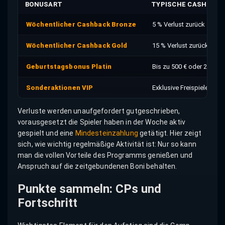
BONUSART
TYPISCHE CASHBACK
Wöchentlicher Cashback Bronze
5 % Verlust zurück
Wöchentlicher Cashback Gold
15 % Verlust zurück
Geburtstagsbonus
Platin
Bis zu 500 € oder 200 Fre
Sonderaktionen VIP
Exklusive Freispiele ode
Verluste werden unaufgefordert gutgeschrieben,
vorausgesetzt die Spieler haben in der Woche aktiv
gespielt und eine
Mindesteinzahlung
getätigt. Hier zeigt
sich, wie wichtig regelmäßige Aktivität ist: Nur so kann
man die vollen Vorteile des Programms genießen und
Anspruch auf die zeitgebundenen Boni behalten.
Punkte sammeln: CPs und
Fortschritt