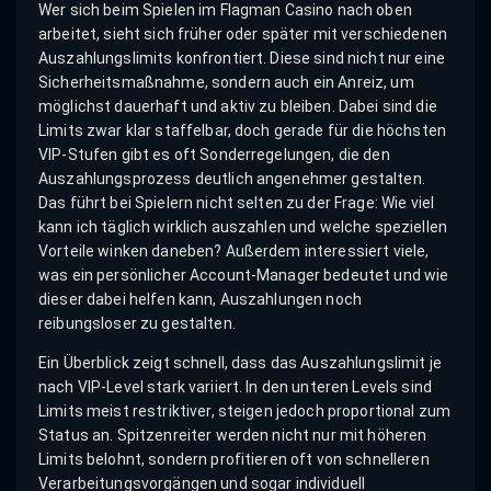
Wer sich beim Spielen im Flagman Casino nach oben
arbeitet, sieht sich früher oder später mit verschiedenen
Auszahlungslimits konfrontiert. Diese sind nicht nur eine
Sicherheitsmaßnahme, sondern auch ein Anreiz, um
möglichst dauerhaft und aktiv zu bleiben. Dabei sind die
Limits zwar klar staffelbar, doch gerade für die höchsten
VIP-Stufen gibt es oft Sonderregelungen, die den
Auszahlungsprozess deutlich angenehmer gestalten.
Das führt bei Spielern nicht selten zu der Frage: Wie viel
kann ich täglich wirklich auszahlen und welche speziellen
Vorteile winken daneben? Außerdem interessiert viele,
was ein persönlicher Account-Manager bedeutet und wie
dieser dabei helfen kann, Auszahlungen noch
reibungsloser zu gestalten.
Ein Überblick zeigt schnell, dass das Auszahlungslimit je
nach VIP-Level stark variiert. In den unteren Levels sind
Limits meist restriktiver, steigen jedoch proportional zum
Status an. Spitzenreiter werden nicht nur mit höheren
Limits belohnt, sondern profitieren oft von schnelleren
Verarbeitungsvorgängen und sogar individuell