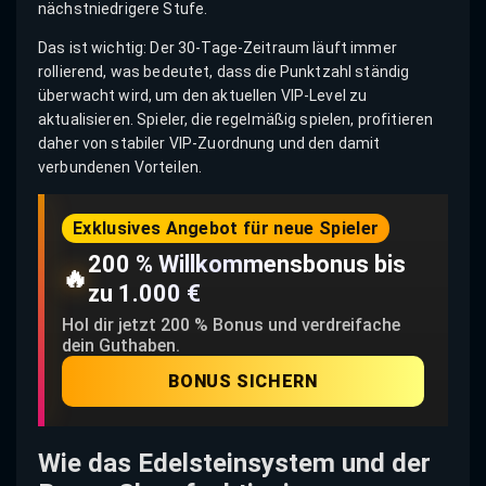
nächstniedrigere Stufe.
Das ist wichtig: Der 30-Tage-Zeitraum läuft immer
rollierend, was bedeutet, dass die Punktzahl ständig
überwacht wird, um den aktuellen VIP-Level zu
aktualisieren. Spieler, die regelmäßig spielen, profitieren
daher von stabiler VIP-Zuordnung und den damit
verbundenen Vorteilen.
Exklusives Angebot für neue Spieler
200 % Willkommensbonus bis
🔥
zu 1.000 €
Hol dir jetzt 200 % Bonus und verdreifache
dein Guthaben.
BONUS SICHERN
Wie das Edelsteinsystem und der