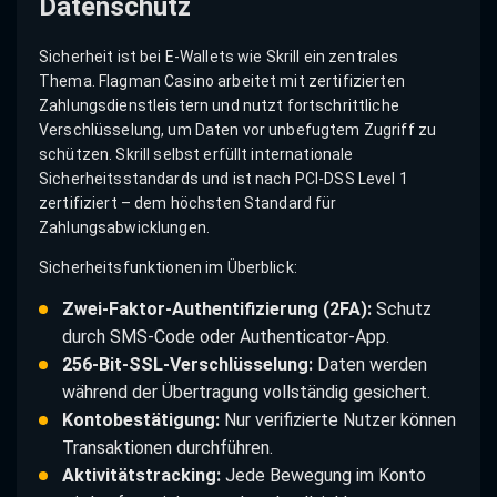
Datenschutz
Sicherheit ist bei E-Wallets wie Skrill ein zentrales
Thema. Flagman Casino arbeitet mit zertifizierten
Zahlungsdienstleistern und nutzt fortschrittliche
Verschlüsselung, um Daten vor unbefugtem Zugriff zu
schützen. Skrill selbst erfüllt internationale
Sicherheitsstandards und ist nach PCI-DSS Level 1
zertifiziert – dem höchsten Standard für
Zahlungsabwicklungen.
Sicherheitsfunktionen im Überblick:
Zwei-Faktor-Authentifizierung (2FA):
Schutz
durch SMS-Code oder Authenticator-App.
256-Bit-SSL-Verschlüsselung:
Daten werden
während der Übertragung vollständig gesichert.
Kontobestätigung:
Nur verifizierte Nutzer können
Transaktionen durchführen.
Aktivitätstracking:
Jede Bewegung im Konto