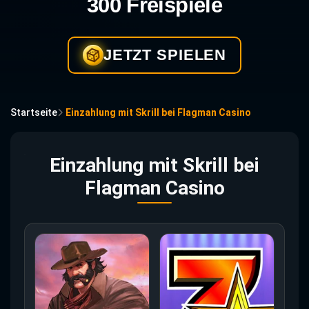
300 Freispiele
JETZT SPIELEN
Startseite
Einzahlung mit Skrill bei Flagman Casino
Einzahlung mit Skrill bei
Flagman Casino