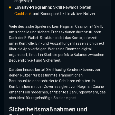
angezeigt.
Loyalty-Programm:
Skrill Rewards bieten
Cashback
und Bonuspunkte für aktive Nutzer.
Viele deutsche Spieler nutzen Flagman Casino mit Skrill,
um schnelle und sichere Transaktionen durchzuführen.
Dank der E-Wallet-Struktur bleibt das Konto jederzeit
unter Kontrolle: Ein- und Auszahlungen lassen sich direkt
über die App verfolgen. Wer seine Finanzen digital
organisiert, findet in Skrill die perfekte Balance zwischen
Bequemlichkeit und Sicherheit.
Darüber hinaus bietet Skrill häufig Sonderaktionen, bei
denen Nutzer für bestimmte Transaktionen
Bonuspunkte oder reduzierte Gebühren erhalten. In
Kombination mit der Zuverlässigkeit von Flagman Casino
entsteht ein modernes, effizientes Zahlungssystem, das
sich ideal für regelmäßige Spieler eignet.
Sicherheitsmaßnahmen und