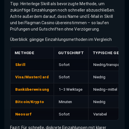
Tipp: Hinterlege Skrill als bevorzugte Methode, um
zukünftige Einzahlungen noch schneller abzuschließen.
Achte außerdem darauf, dass Name und E-Mail in Skrill
und bei Flagman Casino übereinstimmen – so laufen
Prüfungen und Gutschriften ohne Verzögerung.
Überblick: gängige Einzahlungsmethoden im Vergleich
METHODE
GUTSCHRIFT
TYPISCHE GEBÜH
Skrill
Sofort
Niedrig/transparent
Visa
/MasterCard
Sofort
Niedrig
Banküberweisung
1–3 Werktage
Niedrig–mittel
Bitcoin
/Krypto
Minuten
Niedrig
Neosurf
Sofort
Variabel
Fazit: Für schnelle, diskrete Einzahlungen mit klarer