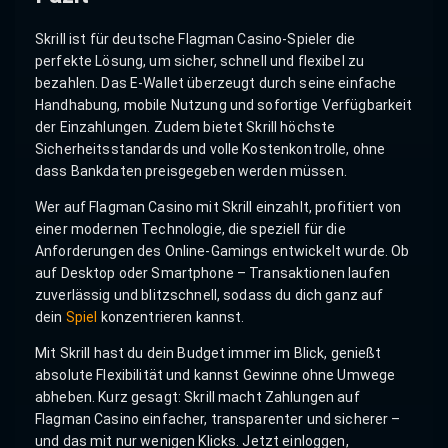
Skrill ist für deutsche Flagman Casino-Spieler die
perfekte Lösung, um sicher, schnell und flexibel zu
bezahlen. Das E-Wallet überzeugt durch seine einfache
Handhabung, mobile Nutzung und sofortige Verfügbarkeit
der Einzahlungen. Zudem bietet Skrill höchste
Sicherheitsstandards und volle Kostenkontrolle, ohne
dass Bankdaten preisgegeben werden müssen.
Wer auf Flagman Casino mit Skrill einzahlt, profitiert von
einer modernen Technologie, die speziell für die
Anforderungen des Online-Gamings entwickelt wurde. Ob
auf Desktop oder Smartphone – Transaktionen laufen
zuverlässig und blitzschnell, sodass du dich ganz auf
dein
Spiel
konzentrieren kannst.
Mit Skrill hast du dein Budget immer im Blick, genießt
absolute Flexibilität und kannst Gewinne ohne Umwege
abheben. Kurz gesagt: Skrill macht Zahlungen auf
Flagman Casino einfacher, transparenter und sicherer –
und das mit nur wenigen Klicks. Jetzt einloggen,