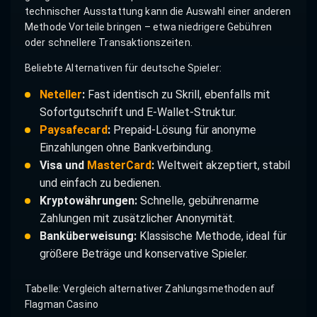
technischer Ausstattung kann die Auswahl einer anderen
Methode Vorteile bringen – etwa niedrigere Gebühren
oder schnellere Transaktionszeiten.
Beliebte Alternativen für deutsche Spieler:
Neteller
:
Fast identisch zu Skrill, ebenfalls mit
Sofortgutschrift und E-Wallet-Struktur.
Paysafecard
:
Prepaid-Lösung für anonyme
Einzahlungen ohne Bankverbindung.
Visa und
MasterCard
:
Weltweit akzeptiert, stabil
und einfach zu bedienen.
Kryptowährungen:
Schnelle, gebührenarme
Zahlungen mit zusätzlicher Anonymität.
Banküberweisung:
Klassische Methode, ideal für
größere Beträge und konservative Spieler.
Tabelle: Vergleich alternativer Zahlungsmethoden auf
Flagman Casino