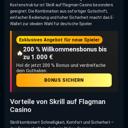
Kostenstruktur ist Skrill auf Flagman Casino besonders
geeignet. Die Kombination aus sofortiger Gutschrift,
einfacher Bedienung und hoher Sicherheit macht das E-
Wallet zur idealen Wahl für deutsche Spieler.
Exklusives Angebot für neue Spieler
200 % Willkommensbonus bis
🔥
zu 1.000 €
Hol dir jetzt 200 % Bonus und verdreifache
dein Guthaben.
BONUS SICHERN
Vorteile von Skrill auf Flagman
Casino
Skrill kombiniert Schnelligkeit, Komfort und Sicherheit –