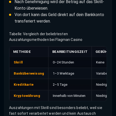
Nach Genehmigung wird der Betrag auf das Skrill-
Konto überwiesen.
Von dort kann das Geld direkt auf dein Bankkonto
transferiert werden.
Tabelle: Vergleich der beliebtesten
Auszahlungsmethoden bei Flagman Casino
METHODE
BEARBEITUNGSZEIT
GEBÜHREN
Skrill
0–24 Stunden
Keine
Banküberweisung
1–3 Werktage
Variabel
Kreditkarte
2–5 Tage
Niedrig
Kryptowährung
Innerhalb von Minuten
Niedrig
Auszahlungen mit Skrill sind besonders beliebt, weil sie
fast sofort verarbeitet werden und kein Austausch