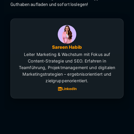
Guthaben aufladen und sofort loslegen!
Sareen Habib
Leiter Marketing & Wachstum mit Fokus auf
Content-Strategie und SEO. Erfahren in
Teamführung, Projektmanagement und digitalen
Marketingstrategien – ergebnisorientiert und
zielgruppenorientiert.
LinkedIn