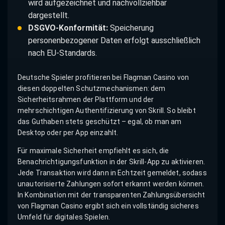
wird aufgezeichnet und nachvollziehbar
dargestellt.
DSGVO-Konformität:
Speicherung
personenbezogener Daten erfolgt ausschließlich
nach EU-Standards.
Deutsche Spieler profitieren bei Flagman Casino von
diesen doppelten Schutzmechanismen: dem
Sicherheitsrahmen der Plattform und der
mehrschichtigen Authentifizierung von Skrill. So bleibt
das Guthaben stets geschützt – egal, ob man am
Desktop oder per App einzahlt.
Für maximale Sicherheit empfiehlt es sich, die
Benachrichtigungsfunktion in der Skrill-App zu aktivieren.
Jede Transaktion wird dann in Echtzeit gemeldet, sodass
unautorisierte Zahlungen sofort erkannt werden können.
In Kombination mit der transparenten Zahlungsübersicht
von Flagman Casino ergibt sich ein vollständig sicheres
Umfeld für digitales Spielen.