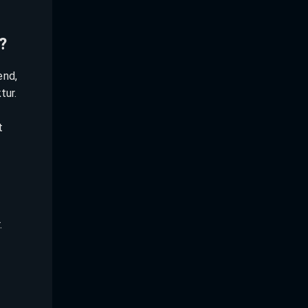
?
end,
tur.
t
.
.