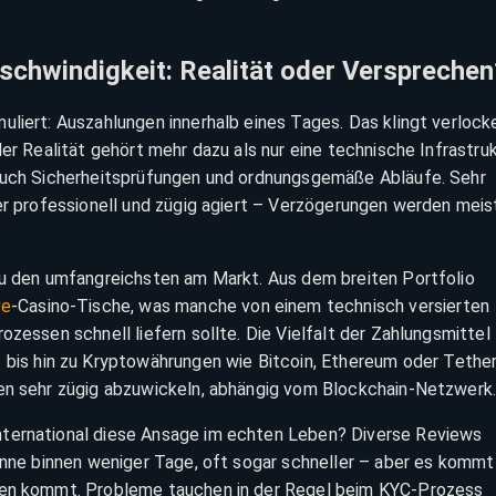
chwindigkeit: Realität oder Versprechen
uliert: Auszahlungen innerhalb eines Tages. Das klingt verlock
er Realität gehört mehr dazu als nur eine technische Infrastruk
 auch Sicherheitsprüfungen und ordnungsgemäße Abläufe. Sehr
ter professionell und zügig agiert – Verzögerungen werden meis
zu den umfangreichsten am Markt. Aus dem breiten Portfolio
ve
-Casino-Tische, was manche von einem technisch versierten
ozessen schnell liefern sollte. Die Vielfalt der Zahlungsmittel
 bis hin zu Kryptowährungen wie Bitcoin, Ethereum oder Tether
nen sehr zügig abzuwickeln, abhängig vom Blockchain-Netzwerk
nternational diese Ansage im echten Leben? Diverse Reviews
winne binnen weniger Tage, oft sogar schneller – aber es kommt
iten kommt. Probleme tauchen in der Regel beim KYC-Prozess