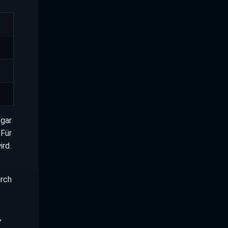
ogar
 Für
ird.
urch
,