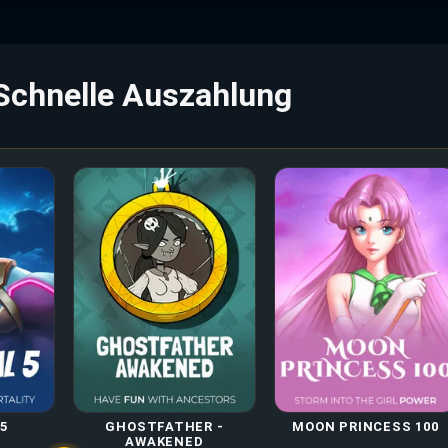
Schnelle Auszahlung
5
GHOSTFATHER -
MOON PRINCESS 100
AWAKENED