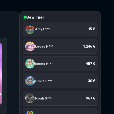
Gewinner
214 €
Noah S***
15 €
Amy L***
1.246 €
Lucas N***
457 €
Emma F***
30 €
Olivia B***