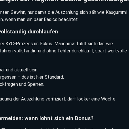
hnten Gewinn, nur damit die Auszahlung sich zäh wie Kaugummi
n, wenn man ein paar Basics beachtet.
vollständig durchlaufen
der KYC-Prozess im Fokus. Manchmal fühlt sich das wie
ahren vollständig und ohne Fehler durchläuft, spart wertvolle
r und aktuell sein.
rgessen – das ist hier Standard.
ckfragen und Sperren.
ragung der Auszahlung verifiziert, darf locker eine Woche
ermeiden: wann lohnt sich ein Bonus?