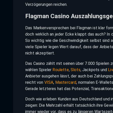
Verzögerungen reichen.
Flagman Casino Auszahlungsges
Das Markenversprechen bei Flagman ist klar form
doch wirklich an jeder Ecke klappt das auch? In d
So wichtig wie die Geschwindigkeit selbst sind
viele Spieler legen Wert darauf, dass der Anbie
nicht akzeptiert.
Das Casino zählt mit seinen über 7.000 Spielen 
wählen Spieler
Roulette
,
Slots
, Jackpots und
Li
Anbieter ausgehen lässt, der auch bei Zahlungspr
reicht von
VISA
,
Mastercard
, normalen E-Wallets
Gerade letzteres hat das Potenzial, Transaktio
Doch wie erleben Kunden aus Deutschland und i
zeigen: Die Mehrzahl erhält tatsächlich ihre Ge
immer wieder vor, dass es zu längeren Warteze