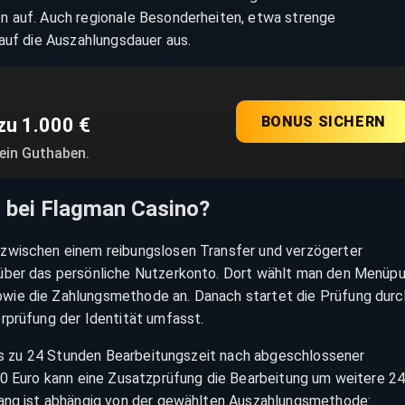
n auf. Auch regionale Besonderheiten, etwa strenge
 auf die Auszahlungsdauer aus.
BONUS SICHERN
zu 1.000 €
dein Guthaben.
 bei Flagman Casino?
zwischen einem reibungslosen Transfer und verzögerter
 über das persönliche Nutzerkonto. Dort wählt man den Menüp
wie die Zahlungsmethode an. Danach startet die Prüfung durc
rprüfung der Identität umfasst.
 bis zu 24 Stunden Bearbeitungszeit nach abgeschlossener
50 Euro kann eine Zusatzprüfung die Bearbeitung um weitere 24
gang ist abhängig von der gewählten Auszahlungsmethode: