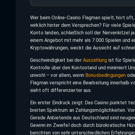
Wer beim Online-Casino Flagman spielt, hört oft
wirklich hinter dem Versprechen? Für viele Spiel
Konto landen, schließlich soll der Nervenkitzel j
einem Angebot mit mehr als 7.000 Spielen und ei
Kryptowährungen, weckt die Aussicht auf schne
Geschwindigkeit bei der
Auszahlung
ist für Spiel
Kontrolle über den Kontostand und minimiert Unsi
unwohl – vor allem, wenn
Bonusbedingungen
ode
Flagman verspricht eine Bearbeitung innerhalb vo
sieht oft differenzierter aus.
Ein erster Eindruck zeigt: Das Casino punktet t
breiten Spektrum an Zahlungsmöglichkeiten. Von 
Gerade Anbietende aus Deutschland sind neugier
Gewinn im Zweifel doch durch bürokratische Hür
berichten von sehr unterschiedlichen Erfahrunge