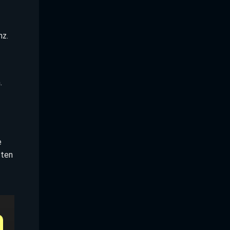
nz.
.
e
rten