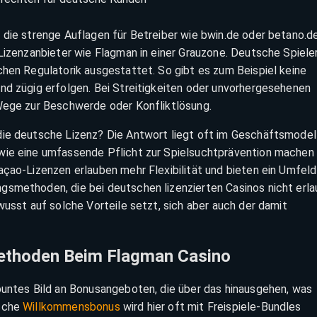
 die strenge Auflagen für Betreiber wie bwin.de oder betano.d
-Lizenzanbieter wie Flagman in einer Grauzone. Deutsche Spiele
chen Regulatorik ausgestattet. So gibt es zum Beispiel keine
nd zügig erfolgen. Bei Streitigkeiten oder unvorhergesehenen
 Wege zur Beschwerde oder Konfliktlösung.
die deutsche Lizenz? Die Antwort liegt oft im Geschäftsmodell
wie eine umfassende Pflicht zur Spielsuchtprävention machen
açao-Lizenzen erlauben mehr Flexibilität und bieten ein Umfeld
gsmethoden, die bei deutschen lizenzierten Casinos nicht erla
wusst auf solche Vorteile setzt, sich aber auch der damit
ethoden Beim Flagman Casino
buntes Bild an Bonusangeboten, die über das hinausgehen, was
ische
Willkommensbonus
wird hier oft mit Freispiele-Bundles