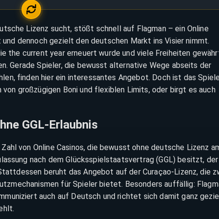
tsche Lizenz sucht, stößt schnell auf Flagman – ein Online
zt und dennoch gezielt den deutschen Markt ins Visier nimmt.
ie the current year erneuert wurde und viele Freiheiten gewähr
en. Gerade Spieler, die bewusst alternative Wege abseits der
n, finden hier ein interessantes Angebot. Doch ist das Spiel
m von großzügigen Boni und flexiblen Limits, oder birgt es auch
Ohne GGL-Erlaubnis
Zahl von Online Casinos, die bewusst ohne deutsche Lizenz a
ulassung nach dem Glücksspielstaatsvertrag (GGL) besitzt, der
 Stattdessen beruht das Angebot auf der Curaçao-Lizenz, die z
chutzmechanismen für Spieler bietet. Besonders auffällig: Flag
muniziert auch auf Deutsch und richtet sich damit ganz gezie
hlt.