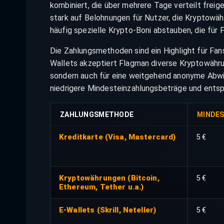
kombiniert, die über mehrere Tage verteilt fre
stark auf Belohnungen für Nutzer, die Kryptowä
häufig spezielle Krypto-Boni abstauben, die für F
Die Zahlungsmethoden sind ein Highlight für Fa
Wallets akzeptiert Flagman diverse Kryptowährun
sondern auch für eine weitgehend anonyme Abwic
niedrigere Mindesteinzahlungsbeträge und entsp
ZAHLUNGSMETHODE
MINDE
Kreditkarte
(
Visa
,
Mastercard
)
5 €
Kryptowährungen (Bitcoin,
5 €
Ethereum, Tether u.a.)
E-Wallets (
Skrill
,
Neteller
)
5 €