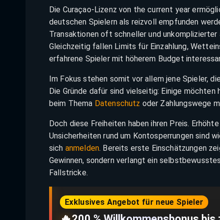
Die Curaçao-Lizenz von the current year ermögli
deutschen Spielern als reizvoll empfunden werde
Transaktionen oft schneller und unkomplizierter 
Gleichzeitig fallen Limits für Einzahlung, Wette
erfahrene Spieler mit höherem Budget interessan
Im Fokus stehen somit vor allem jene Spieler, 
Die Gründe dafür sind vielseitig: Einige möchte
beim Thema
Datenschutz
oder Zahlungswege meh
Doch diese Freiheiten haben ihren Preis. Erhöhte
Unsicherheiten rund um Kontosperrungen sind wic
sich
anmelden
. Bereits erste Einschätzungen zei
Gewinnen, sondern verlangt ein selbstbewusste
Fallstricke.
Exklusives Angebot für neue Spieler
🔥
200 % Willkommensbonus bis 