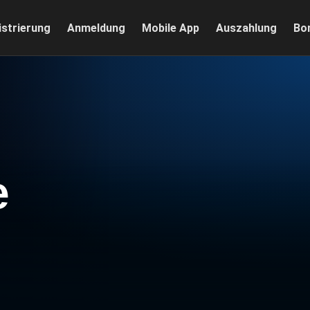
istrierung
Anmeldung
Mobile App
Auszahlung
Bo
e