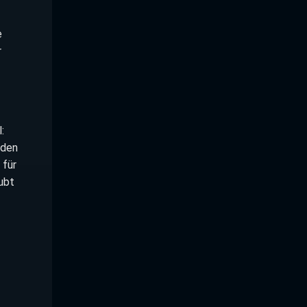
e
r
:
 den
 für
ubt