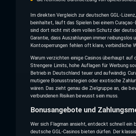
Im direkten Vergleich zur deutschen GGL-Lizenz,
beinhaltet, läuft das Spielen bei einem Curaçao
sind dort nicht mit dem vollen Schutz der deuts
Garantie, dass Auszahlungen immer reibungslos u
Kontosperrungen fehlen oft klare, verbindliche
Warum verzichten einige Casinos überhaupt auf 
Strengere Limits, hohe Auflagen für Werbung so
Betrieb in Deutschland teuer und aufwändig. Cur
mutigere Bonusstrategien oder exotische Zahlun
wären. Das zieht genau die Zielgruppe an, die be
verbundenen Risiken bewusst sein muss.
Bonusangebote und Zahlungsm
Wer sich Flagman ansieht, entdeckt schnell ein 
deutsche GGL-Casinos bieten dürfen. Der klass