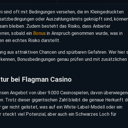
i sind oft mit Bedingungen versehen, die im Kleingedruckten
msatzbedingungen oder Auszahlungslimits geknüpft sind, könne
ksam bleiben. Zudem besteht das Risiko, dass Anbieter
rren, sobald ein
Bonus
in Anspruch genommen wurde, was in
 ein echtes Risiko darstellt.
ng aus attraktiven Chancen und spürbaren Gefahren. Wer hier 
t kennen, Bonusbedingungen genau prüfen und mit zusätzlichen
ktur bei Flagman Casino
nsen Angebot von über 9.000 Casinospielen, davon überwiegen
ken. Trotz dieser gigantischen Zahl bleibt die genaue Herkunft d
r gar nicht gelistet, was auf ein White-Label-Modell oder ein
 steckt viel Potenzial, aber auch ein Schwarzes Loch für