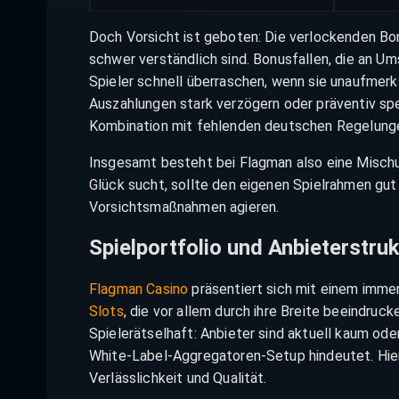
Doch Vorsicht ist geboten: Die verlockenden Bon
schwer verständlich sind. Bonusfallen, die an U
Spieler schnell überraschen, wenn sie unaufmer
Auszahlungen stark verzögern oder präventiv spe
Kombination mit fehlenden deutschen Regelungen
Insgesamt besteht bei Flagman also eine Mischu
Glück sucht, sollte den eigenen Spielrahmen gu
Vorsichtsmaßnahmen agieren.
Spielportfolio und Anbieterstru
Flagman Casino
präsentiert sich mit einem imme
Slots
, die vor allem durch ihre Breite beeindruc
Spielerätselhaft: Anbieter sind aktuell kaum ode
White-Label-Aggregatoren-Setup hindeutet. Hier
Verlässlichkeit und Qualität.