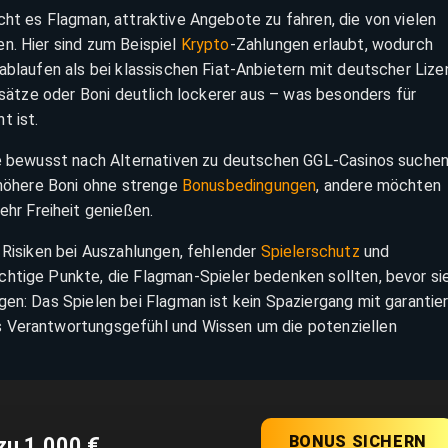
cht es Flagman, attraktive Angebote zu fahren, die von vielen
n. Hier sind zum Beispiel
Krypto
-Zahlungen erlaubt, wodurch
ablaufen als bei klassischen Fiat-Anbietern mit deutscher Lize
insätze oder Boni deutlich lockerer aus – was besonders für
t ist.
die bewusst nach Alternativen zu deutschen GGL-Casinos suchen
n höhere Boni ohne strenge
Bonusbedingungen
, andere möchten
r Freiheit genießen.
 Risiken bei Auszahlungen, fehlender
Spielerschutz
und
htige Punkte, die Flagman-Spieler bedenken sollten, bevor si
gen: Das Spielen bei Flagman ist kein Spaziergang mit garantie
s Verantwortungsgefühl und Wissen um die potenziellen
BONUS SICHERN
zu 1.000 €