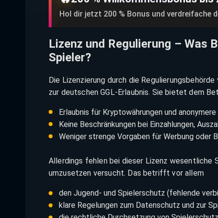
Hol dir jetzt 200 % Bonus und verdreifache 
Lizenz und Regulierung – Was B
Spieler?
Die Lizenzierung durch die Regulierungsbehörde v
zur deutschen GGL-Erlaubnis. Sie bietet dem Betre
Erlaubnis für Kryptowährungen und anonymere
Keine Beschränkungen bei Einzahlungen, Ausza
Weniger strenge Vorgaben für Werbung oder 
Allerdings fehlen bei dieser Lizenz wesentlich
umzusetzen versucht. Das betrifft vor allem
den Jugend- und Spielerschutz (fehlende verb
klare Regelungen zum Datenschutz und zur Sp
die rechtliche Durchsetzung von Spielerschut