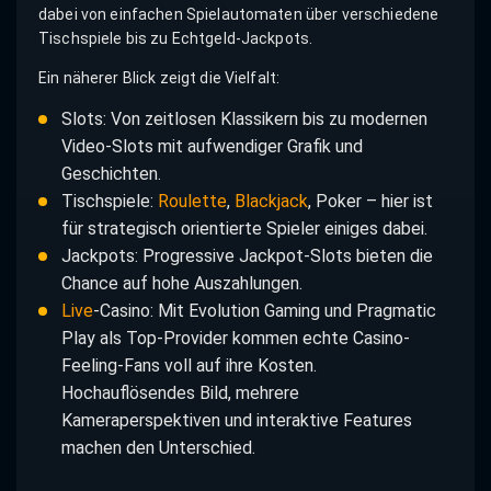
dabei von einfachen Spielautomaten über verschiedene
Tischspiele bis zu Echtgeld-Jackpots.
Ein näherer Blick zeigt die Vielfalt:
Slots: Von zeitlosen Klassikern bis zu modernen
Video-Slots mit aufwendiger Grafik und
Geschichten.
Tischspiele:
Roulette
,
Blackjack
, Poker – hier ist
für strategisch orientierte Spieler einiges dabei.
Jackpots: Progressive Jackpot-Slots bieten die
Chance auf hohe Auszahlungen.
Live
-Casino: Mit Evolution Gaming und Pragmatic
Play als Top-Provider kommen echte Casino-
Feeling-Fans voll auf ihre Kosten.
Hochauflösendes Bild, mehrere
Kameraperspektiven und interaktive Features
machen den Unterschied.