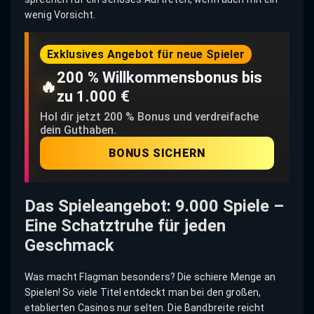
wenig Vorsicht.
Exklusives Angebot für neue Spieler
200 % Willkommensbonus bis
🔥
zu 1.000 €
Hol dir jetzt 200 % Bonus und verdreifache
dein Guthaben.
BONUS SICHERN
Das Spieleangebot: 9.000 Spiele –
Eine Schatztruhe für jeden
Geschmack
Was macht Flagman besonders? Die schiere Menge an
Spielen! So viele Titel entdeckt man bei den großen,
etablierten Casinos nur selten. Die Bandbreite reicht