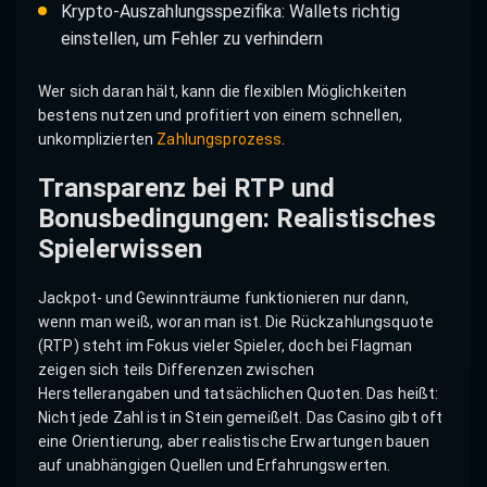
Krypto-Auszahlungsspezifika: Wallets richtig
einstellen, um Fehler zu verhindern
Wer sich daran hält, kann die flexiblen Möglichkeiten
bestens nutzen und profitiert von einem schnellen,
unkomplizierten
Zahlungsprozess
.
Transparenz bei RTP und
Bonusbedingungen: Realistisches
Spielerwissen
Jackpot- und Gewinnträume funktionieren nur dann,
wenn man weiß, woran man ist. Die Rückzahlungsquote
(RTP) steht im Fokus vieler Spieler, doch bei Flagman
zeigen sich teils Differenzen zwischen
Herstellerangaben und tatsächlichen Quoten. Das heißt:
Nicht jede Zahl ist in Stein gemeißelt. Das Casino gibt oft
eine Orientierung, aber realistische Erwartungen bauen
auf unabhängigen Quellen und Erfahrungswerten.