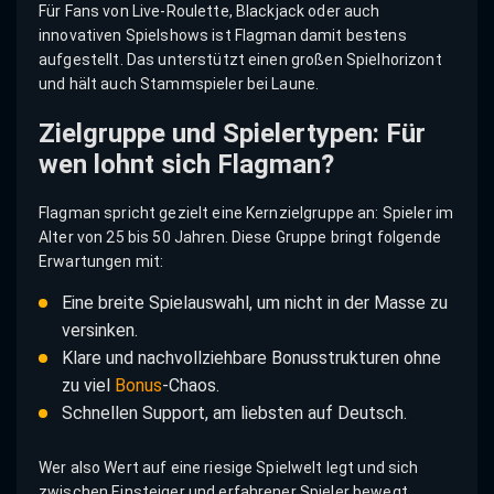
Für Fans von Live-Roulette, Blackjack oder auch
innovativen Spielshows ist Flagman damit bestens
aufgestellt. Das unterstützt einen großen Spielhorizont
und hält auch Stammspieler bei Laune.
Zielgruppe und Spielertypen: Für
wen lohnt sich Flagman?
Flagman spricht gezielt eine Kernzielgruppe an: Spieler im
Alter von 25 bis 50 Jahren. Diese Gruppe bringt folgende
Erwartungen mit:
Eine breite Spielauswahl, um nicht in der Masse zu
versinken.
Klare und nachvollziehbare Bonusstrukturen ohne
zu viel
Bonus
-Chaos.
Schnellen Support, am liebsten auf Deutsch.
Wer also Wert auf eine riesige Spielwelt legt und sich
zwischen Einsteiger und erfahrener Spieler bewegt,