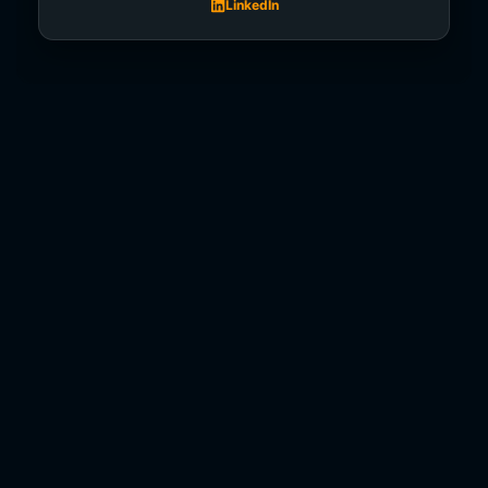
LinkedIn